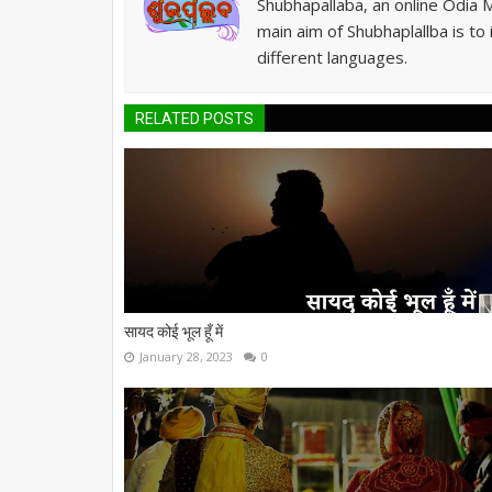
Shubhapallaba, an online Odia 
main aim of Shubhaplallba is to
different languages.
RELATED POSTS
सायद कोई भूल हूँ में
January 28, 2023
0