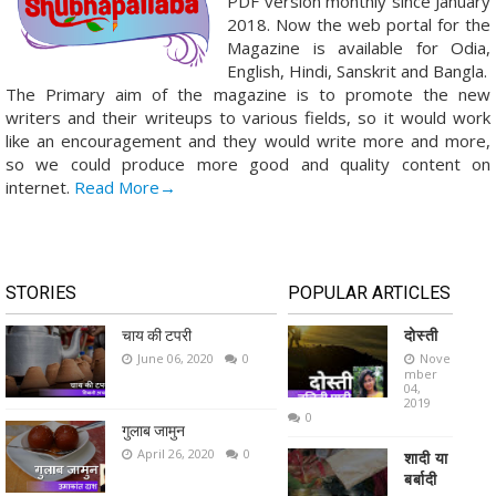
PDF version monthly since January
2018. Now the web portal for the
Magazine is available for Odia,
English, Hindi, Sanskrit and Bangla.
The Primary aim of the magazine is to promote the new
writers and their writeups to various fields, so it would work
like an encouragement and they would write more and more,
so we could produce more good and quality content on
internet.
Read More→
STORIES
POPULAR ARTICLES
चाय की टपरी
दोस्ती
June 06, 2020
0
Nove
mber
04,
2019
0
गुलाब जामुन
April 26, 2020
0
शादी या
बर्बादी